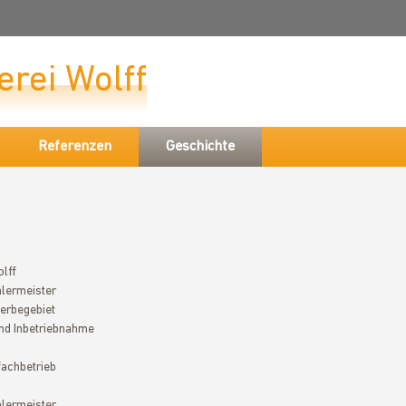
erei Wolff
Referenzen
Geschichte
lff
hlermeister
erbegebiet
und Inbetriebnahme
fachbetrieb
hlermeister