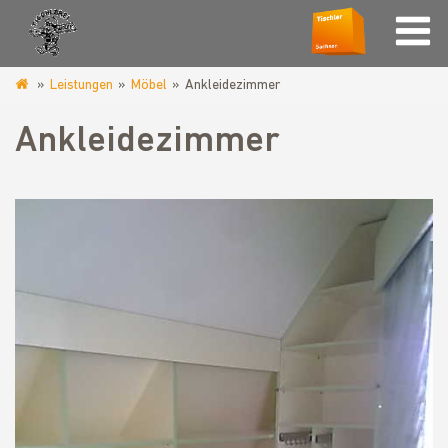
Leistungen
Möbel
Ankleidezimmer
tischlerei-
wolff.de
Ankleidezimmer